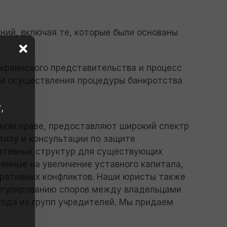
ний, включая те, которые были основаны
украинского представительства и процесс
м осуществления процедуры банкротства
,
ном праве, предоставляют широкий спектр
тизу и консультации по защите
ративных структур для существующих
енные на увеличение уставного капитала,
оративных конфликтов. Наши юристы также
егулированию споров между владельцами
хода из групп учредителей. Мы придаем