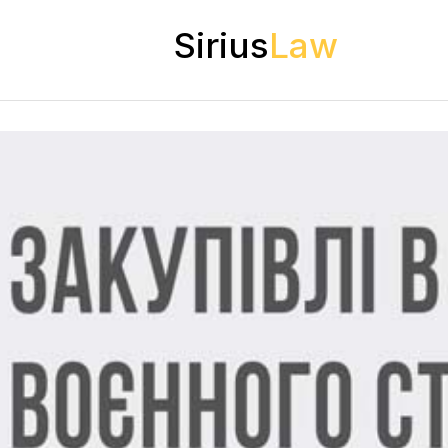
Sirius
Law