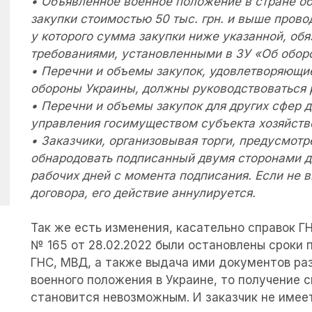
• Объявленное военное положение в стране о
закупки стоимостью 50 тыс. грн. и выше прово
у которого сумма закупки ниже указанной, об
требованиями, установленными в ЗУ «Об оборо
• Перечни и объемы закупок, удовлетворяющие
обороны Украины, должны руководствоваться 
• Перечни и объемы закупок для других сфер 
управления госимуществом субъекта хозяйств
• Заказчики, организовывая торги, предусмот
обнародовать подписанный двумя сторонами до
Подписаться на
рабочих дней с момента подписания. Если не 
договора, его действие аннулируется.
рассылку
Так же есть изменения, касательно справок 
Вы можете оставить свою электронную почту
№ 165 от 28.02.2022 были остановлены сроки
чтобы мы могли делиться с Вами полезными
ГНС, МВД, а также выдача ими документов ра
советами об участии в закупках.
военного положения в Украине, то получение 
становится невозможным. И заказчик не имее