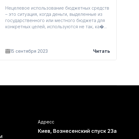
Нецелевое использование бюджетных средств
– это ситуация, когда деньги, выделенные из
государственного или местного бюджета для
конкретных целей, используются не так, ка�...
15 сентября 2023
Читать
Адресс
Киев, Вознесенский спуск 23а
м