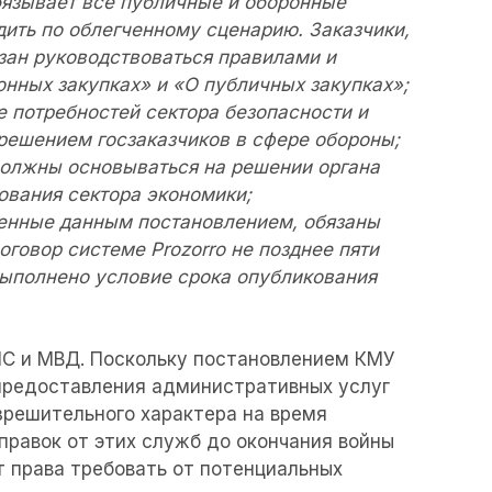
бязывает все публичные и оборонные
дить по облегченному сценарию. Заказчики,
язан руководствоваться правилами и
нных закупках» и «О публичных закупках»;
 потребностей сектора безопасности и
решением госзаказчиков в сфере обороны;
должны основываться на решении органа
ования сектора экономики;
ренные данным постановлением, обязаны
говор системе Prozorro не позднее пяти
выполнено условие срока опубликования
ГНС и МВД. Поскольку постановлением КМУ
,
 предоставления административных услуг
зрешительного характера на время
справок от этих служб до окончания войны
т права требовать от потенциальных