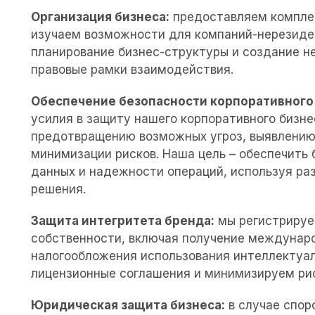
Организация бизнеса:
предоставляем компле
Вы можете оставить свою электронную почту
изучаем возможности для компаний-нерезиден
чтобы мы могли делиться с Вами полезными
планирование бизнес-структуры и создание н
советами об участии в закупках.
правовые рамки взаимодействия.
Обеспечение безопасности корпоративного 
усилия в защиту нашего корпоративного бизн
предотвращению возможных угроз, выявлению
минимизации рисков. Наша цель – обеспечить
данных и надежности операций, используя ра
решения.
Защита интегритета бренда
:
мы регистрируе
собственности, включая получение междунар
налогообложения использования интеллектуа
лицензионные соглашения и минимизируем ри
Юридическая защита бизнеса:
в случае спор