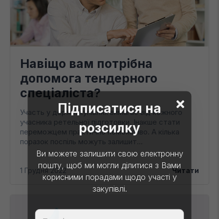
Навіщо вам потрібна
допомога тендерного
спеціаліста?
Підписатися на
Участь у держзакупівлях вимагає від кожного
учасника ретельної підготовки. Інакше стати
розсилку
переможцем практично неможливо. А кілька
поразок поспіль можуть залишит...
Ви можете залишити свою електронну
пошту, щоб ми могли ділитися з Вами
1 Грудня 2022
Читати
корисними порадами щодо участі у
закупівлі.